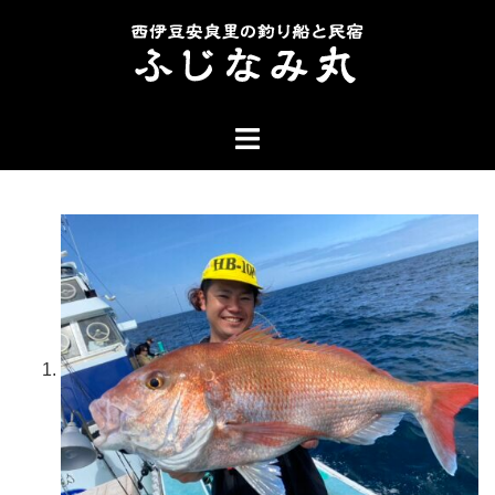
コ
ン
テ
ン
ト
ツ
グ
へ
ル
ス
メ
キ
ニ
ッ
ュ
プ
ー