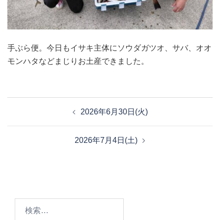
手ぶら便。今日もイサキ主体にソウダガツオ、サバ、オオ
モンハタなどまじりお土産できました。
投
2026年6月30日(火)
稿
ナ
2026年7月4日(土)
ビ
ゲ
ー
シ
ョ
検
ン
索: