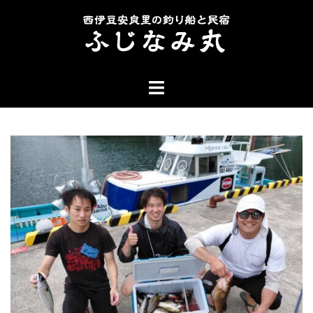
コ
ン
テ
ン
ト
ツ
グ
へ
ル
ス
メ
キ
ニ
ッ
ュ
プ
ー