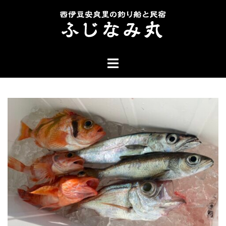
コ
ン
テ
ン
ト
ツ
グ
へ
ル
ス
メ
キ
ニ
ッ
ュ
プ
ー