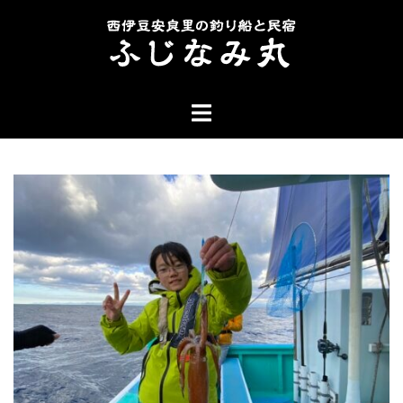
コ
ン
テ
ン
ト
ツ
グ
へ
ル
ス
メ
キ
ニ
ッ
ュ
プ
ー