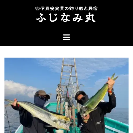
コ
ン
テ
ン
ト
ツ
グ
へ
ル
ス
メ
キ
ニ
ッ
ュ
プ
ー