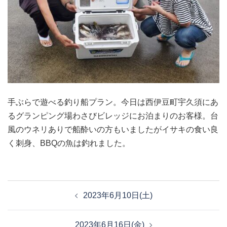
手ぶらで遊べる釣り船プラン。今日は西伊豆町宇久須にあ
るグランピング場わさびビレッジにお泊まりのお客様。台
風のウネリありで船酔いの方もいましたがイサキの食い良
く刺身、BBQの魚は釣れました。
投
2023年6月10日(土)
稿
ナ
2023年6月16日(金)