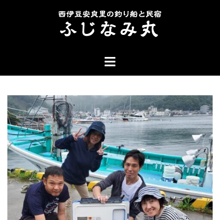
コ
ン
テ
ン
ト
ツ
グ
へ
ル
ス
メ
キ
ニ
ッ
ュ
プ
ー