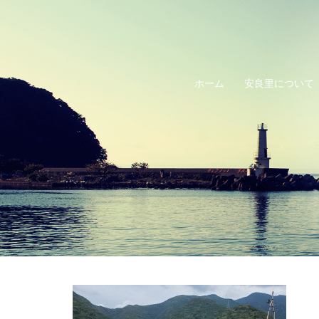
コ
ン
テ
ン
ホーム
安良里について
ツ
へ
ス
キ
ッ
プ