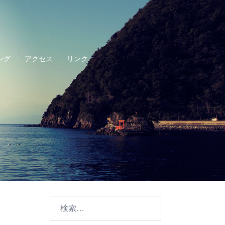
ング
アクセス
リンク
検
索: