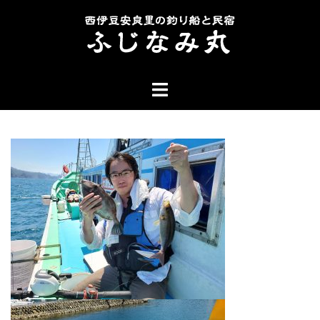
コ
ン
テ
ン
ト
ツ
グ
へ
ル
ス
メ
キ
ニ
ッ
ュ
プ
ー