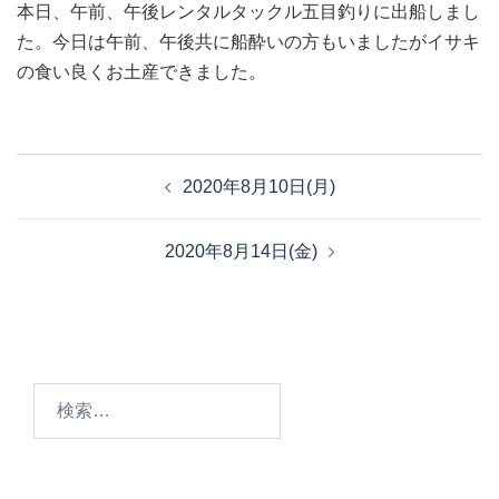
本日、午前、午後レンタルタックル五目釣りに出船しまし
た。今日は午前、午後共に船酔いの方もいましたがイサキ
の食い良くお土産できました。
投
2020年8月10日(月)
稿
ナ
2020年8月14日(金)
ビ
ゲ
ー
シ
ョ
検
ン
索: