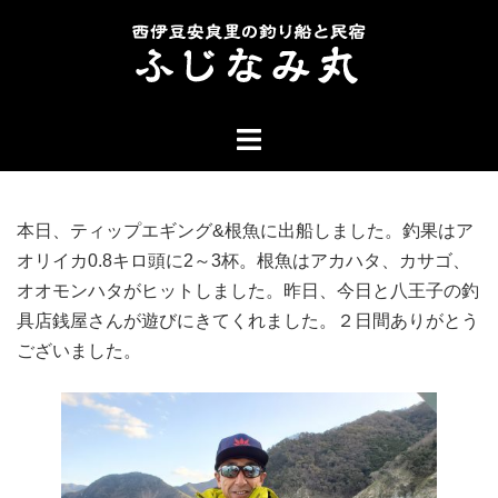
コ
ン
テ
ン
ト
ツ
グ
へ
ル
ス
メ
キ
本日、ティップエギング&根魚に出船しました。釣果はア
ニ
ッ
オリイカ0.8キロ頭に2～3杯。根魚はアカハタ、カサゴ、
ュ
プ
オオモンハタがヒットしました。昨日、今日と八王子の釣
ー
具店銭屋さんが遊びにきてくれました。２日間ありがとう
ございました。