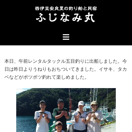
コ
ン
テ
ン
ト
ツ
グ
へ
ル
ス
メ
キ
本日、午前レンタルタックル五目釣りに出船しました。今
ニ
ッ
日は昨日よりうねりもおちついてきました。イサキ、タカ
ュ
プ
ベなどがポツポツ釣れて楽しめました。
ー