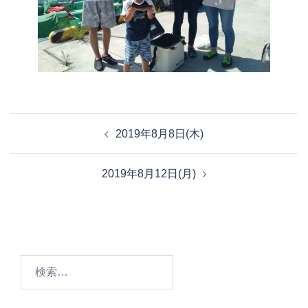
投
2019年8月8日(木)
稿
ナ
2019年8月12日(月)
ビ
ゲ
ー
シ
ョ
検
ン
索: