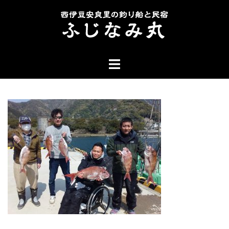
コ
ン
テ
ン
ト
ツ
グ
へ
ル
ス
メ
キ
ニ
ッ
ュ
プ
ー