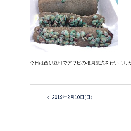
今日は西伊豆町でアワビの稚貝放流を行いまし
投
稿
2019年2月10日(日)
ナ
ビ
ゲ