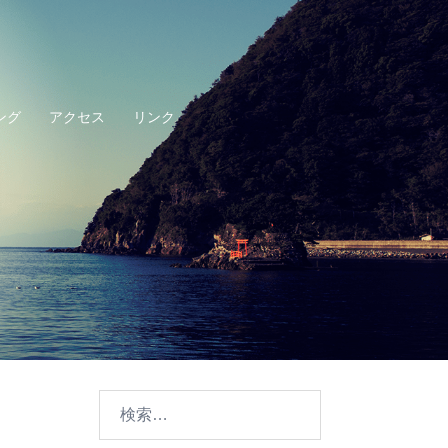
ング
アクセス
リンク
検
索: