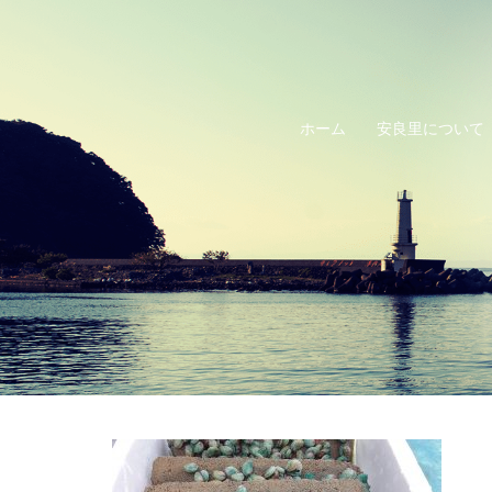
コ
ン
テ
ン
ホーム
安良里について
ツ
へ
ス
キ
ッ
プ