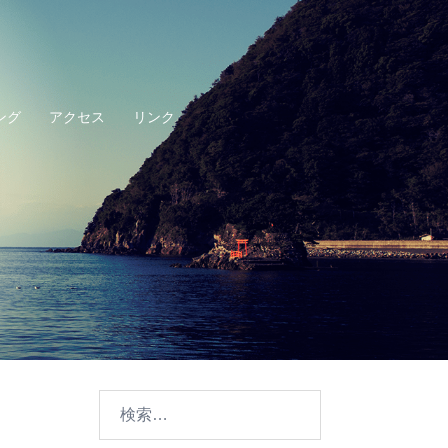
ング
アクセス
リンク
検
索: