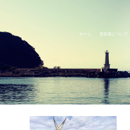
コ
ン
テ
ン
ホーム
安良里について
ツ
へ
ス
キ
ッ
プ