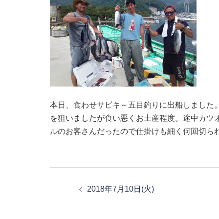
本日、食わせサビキ～五目釣りに出船しました
を狙いましたが食い悪くお土産程度。途中カツオが
ルのお客さんだったので仕掛けも細く何回切ら
投
稿
2018年7月10日(火)
ナ