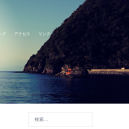
ング
アクセス
リンク
検
索: