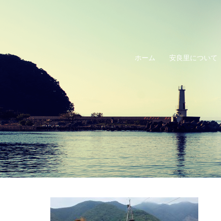
コ
ン
テ
ン
ホーム
安良里について
ツ
へ
ス
キ
ッ
プ