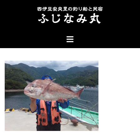
コ
ン
テ
ン
ト
ツ
グ
へ
ル
ス
メ
キ
ニ
ッ
ュ
プ
ー