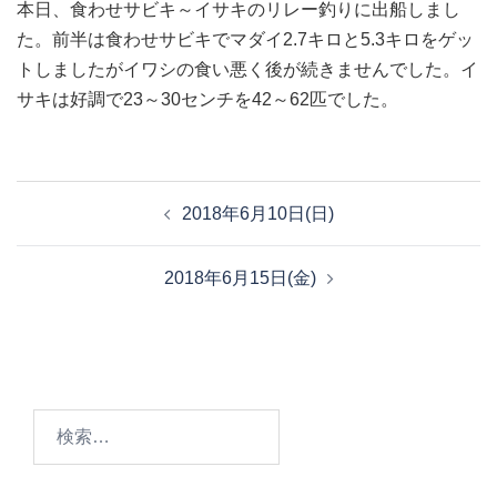
本日、食わせサビキ～イサキのリレー釣りに出船しまし
た。前半は食わせサビキでマダイ2.7キロと5.3キロをゲッ
トしましたがイワシの食い悪く後が続きませんでした。イ
サキは好調で23～30センチを42～62匹でした。
投
2018年6月10日(日)
稿
ナ
2018年6月15日(金)
ビ
ゲ
ー
シ
ョ
検
ン
索: