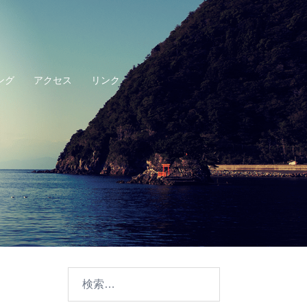
ング
アクセス
リンク
検
索: