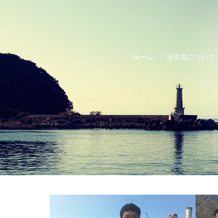
コ
ン
テ
ン
ホーム
安良里について
ツ
へ
ス
キ
ッ
プ