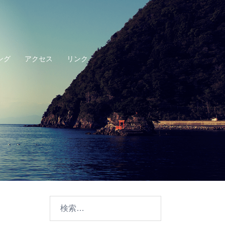
ング
アクセス
リンク
検
索: