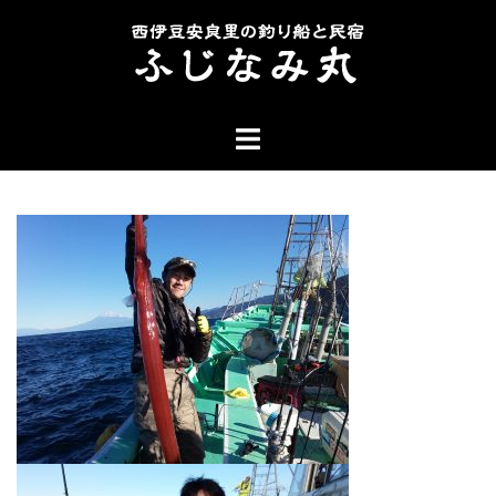
コ
ン
テ
ン
ト
ツ
グ
へ
ル
ス
メ
キ
ニ
ッ
ュ
プ
ー