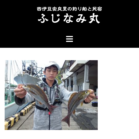
コ
ン
テ
ン
ト
ツ
グ
へ
ル
ス
メ
キ
ニ
ッ
ュ
プ
ー