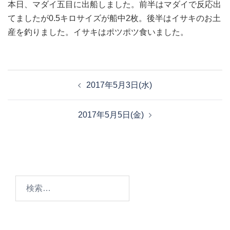
本日、マダイ五目に出船しました。前半はマダイで反応出
てましたが0.5キロサイズが船中2枚。後半はイサキのお土
産を釣りました。イサキはポツポツ食いました。
投
2017年5月3日(水)
稿
ナ
2017年5月5日(金)
ビ
ゲ
ー
シ
ョ
検
ン
索: