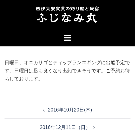
コ
ン
テ
ン
ト
ツ
グ
へ
ル
ス
メ
キ
日曜日、オニカサゴとティップランエギングに出船予定で
ニ
ッ
す。日曜日は凪も良くなり出船できそうです。ご予約お待
ュ
プ
ちしております。
ー
投
2016年10月20日(木)
稿
ナ
2016年12月11日（日）
ビ