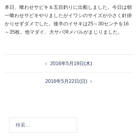
本日、喰わせサビキ＆五目釣りに出船しました。今日は朝
一喰わせサビキやりましたがイワシのサイズが小さく針掛
かりせずダメでした。後半のイサキは25～30センチを16
～35枚。他マダイ、大サバ沖メバルがまじりました。
投
2016年5月19日(木)
稿
ナ
2016年5月22日(日)
ビ
ゲ
ー
シ
ョ
検
ン
索: