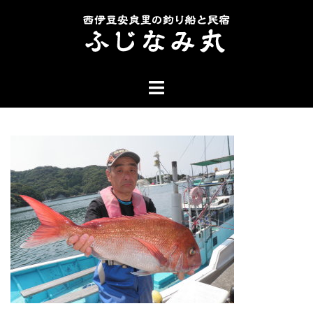
コ
ン
テ
ン
ト
ツ
グ
へ
ル
ス
メ
キ
ニ
ッ
ュ
プ
ー