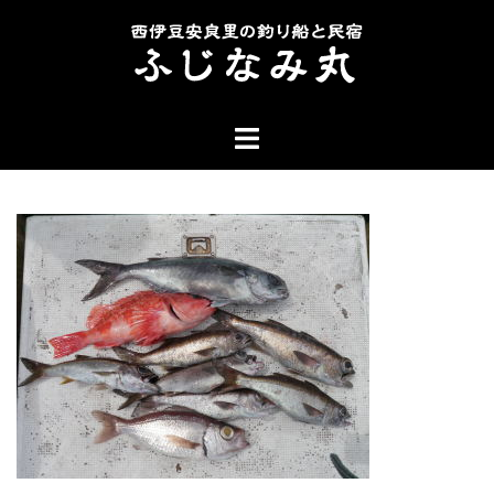
コ
ン
テ
ン
ト
ツ
グ
へ
ル
ス
メ
キ
ニ
ッ
ュ
プ
ー