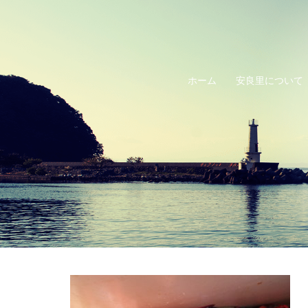
コ
ン
テ
ン
ホーム
安良里について
ツ
へ
ス
キ
ッ
プ