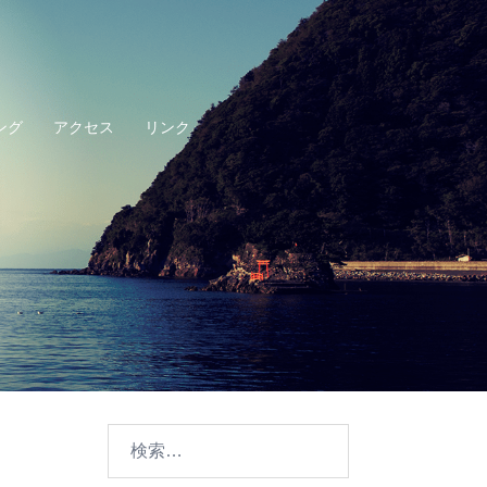
ング
アクセス
リンク
検
索: