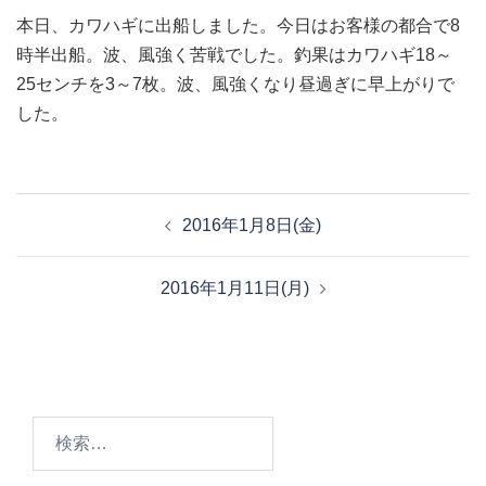
本日、カワハギに出船しました。今日はお客様の都合で8
時半出船。波、風強く苦戦でした。釣果はカワハギ18～
25センチを3～7枚。波、風強くなり昼過ぎに早上がりで
した。
投
2016年1月8日(金)
稿
ナ
2016年1月11日(月)
ビ
ゲ
ー
シ
ョ
検
ン
索: