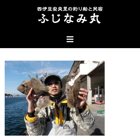
コ
ン
テ
ン
ト
ツ
グ
へ
ル
ス
メ
キ
ニ
ッ
ュ
プ
ー