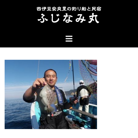
コ
ン
テ
ン
ト
ツ
グ
へ
ル
ス
メ
キ
ニ
ッ
ュ
プ
ー