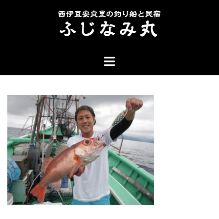
コ
ン
テ
ン
ト
ツ
グ
へ
ル
ス
メ
キ
ニ
ッ
ュ
プ
ー