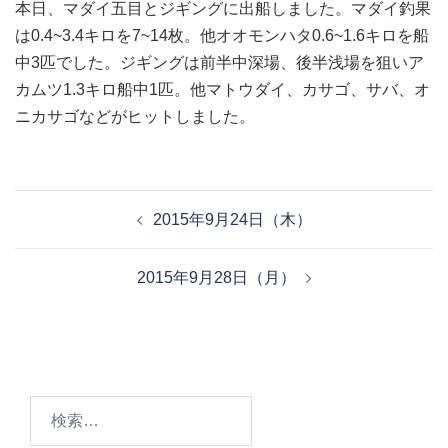
本日、マダイ五目とジギングに出船しました。マダイ釣果
は0.4~3.4キロを7~14枚。他オオモンハタ0.6~1.6キロを船
中3匹でした。ジギングは前半中深場、後半浅場を狙いア
カムツ1.3キロ船中1匹。他マトウダイ、カサゴ、サバ、オ
ニカサゴなどがヒットしました。
投
2015年9月24日（木）
稿
ナ
2015年9月28日（月）
ビ
ゲ
ー
シ
ョ
検
ン
索: