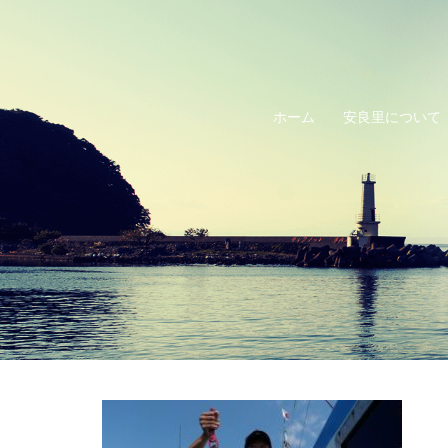
コ
ン
テ
ン
ホーム
安良里について
ツ
へ
ス
キ
ッ
プ