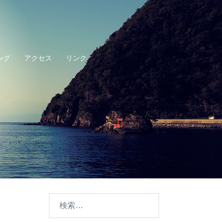
ング
アクセス
リンク
検
索: