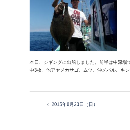
本日、ジギングに出船しました。前半は中深場でアカ
中3枚。他アヤメカサゴ、ムツ、沖メバル、キ
投
稿
2015年8月23日（日）
ナ
ビ