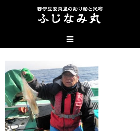
コ
ン
テ
ン
ト
ツ
グ
へ
ル
ス
メ
キ
ニ
ッ
ュ
プ
ー