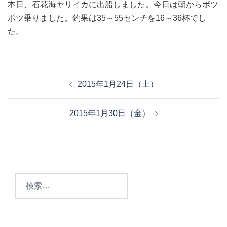
本日、石花海ヤリイカに出船しました。今日は朝からポツ
ポツ乗りました。釣果は35～55センチを16～36杯でし
た。
投
2015年1月24日（土）
稿
ナ
2015年1月30日（金）
ビ
ゲ
ー
シ
ョ
検
ン
索: